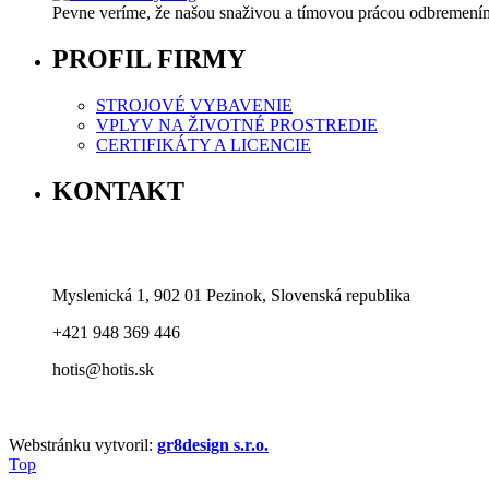
Pevne veríme, že našou snaživou a tímovou prácou odbremeníme
PROFIL FIRMY
STROJOVÉ VYBAVENIE
VPLYV NA ŽIVOTNÉ PROSTREDIE
CERTIFIKÁTY A LICENCIE
KONTAKT
Myslenická 1, 902 01 Pezinok, Slovenská republika
+421 948 369 446
hotis@hotis.sk
Webstránku vytvoril:
gr8design s.r.o.
Top