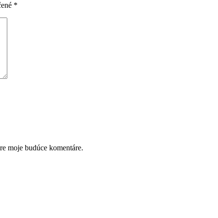
čené
*
pre moje budúce komentáre.