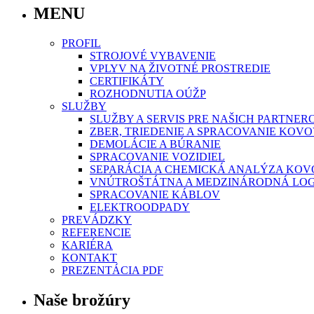
MENU
PROFIL
STROJOVÉ VYBAVENIE
VPLYV NA ŽIVOTNÉ PROSTREDIE
CERTIFIKÁTY
ROZHODNUTIA OÚŽP
SLUŽBY
SLUŽBY A SERVIS PRE NAŠICH PARTNER
ZBER, TRIEDENIE A SPRACOVANIE KO
DEMOLÁCIE A BÚRANIE
SPRACOVANIE VOZIDIEL
SEPARÁCIA A CHEMICKÁ ANALÝZA KO
VNÚTROŠTÁTNA A MEDZINÁRODNÁ LOG
SPRACOVANIE KÁBLOV
ELEKTROODPADY
PREVÁDZKY
REFERENCIE
KARIÉRA
KONTAKT
PREZENTÁCIA PDF
Naše brožúry