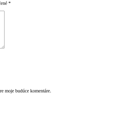
čené
*
pre moje budúce komentáre.