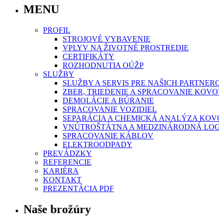
MENU
PROFIL
STROJOVÉ VYBAVENIE
VPLYV NA ŽIVOTNÉ PROSTREDIE
CERTIFIKÁTY
ROZHODNUTIA OÚŽP
SLUŽBY
SLUŽBY A SERVIS PRE NAŠICH PARTNER
ZBER, TRIEDENIE A SPRACOVANIE KO
DEMOLÁCIE A BÚRANIE
SPRACOVANIE VOZIDIEL
SEPARÁCIA A CHEMICKÁ ANALÝZA KO
VNÚTROŠTÁTNA A MEDZINÁRODNÁ LOG
SPRACOVANIE KÁBLOV
ELEKTROODPADY
PREVÁDZKY
REFERENCIE
KARIÉRA
KONTAKT
PREZENTÁCIA PDF
Naše brožúry