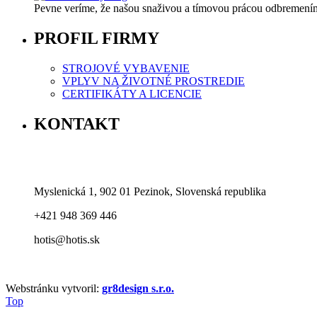
Pevne veríme, že našou snaživou a tímovou prácou odbremeníme
PROFIL FIRMY
STROJOVÉ VYBAVENIE
VPLYV NA ŽIVOTNÉ PROSTREDIE
CERTIFIKÁTY A LICENCIE
KONTAKT
Myslenická 1, 902 01 Pezinok, Slovenská republika
+421 948 369 446
hotis@hotis.sk
Webstránku vytvoril:
gr8design s.r.o.
Top