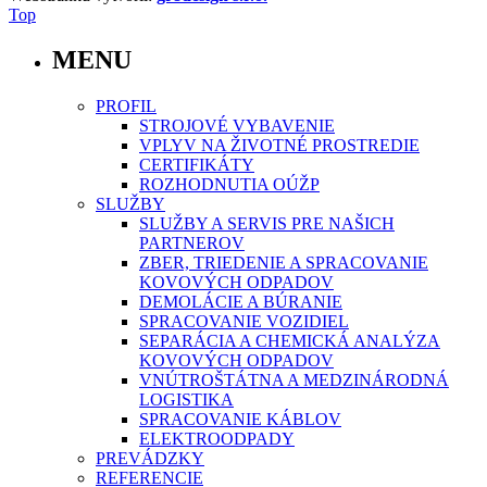
Top
MENU
PROFIL
STROJOVÉ VYBAVENIE
VPLYV NA ŽIVOTNÉ PROSTREDIE
CERTIFIKÁTY
ROZHODNUTIA OÚŽP
SLUŽBY
SLUŽBY A SERVIS PRE NAŠICH
PARTNEROV
ZBER, TRIEDENIE A SPRACOVANIE
KOVOVÝCH ODPADOV
DEMOLÁCIE A BÚRANIE
SPRACOVANIE VOZIDIEL
SEPARÁCIA A CHEMICKÁ ANALÝZA
KOVOVÝCH ODPADOV
VNÚTROŠTÁTNA A MEDZINÁRODNÁ
LOGISTIKA
SPRACOVANIE KÁBLOV
ELEKTROODPADY
PREVÁDZKY
REFERENCIE