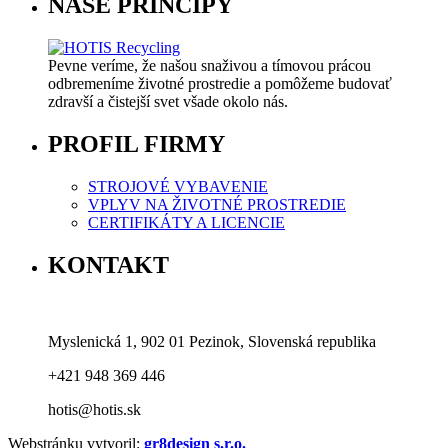
NAŠE PRINCÍPY
Pevne veríme, že našou snaživou a tímovou prácou
odbremeníme životné prostredie a pomôžeme budovať
zdravší a čistejší svet všade okolo nás.
PROFIL FIRMY
STROJOVÉ VYBAVENIE
VPLYV NA ŽIVOTNÉ PROSTREDIE
CERTIFIKÁTY A LICENCIE
KONTAKT
Myslenická 1, 902 01 Pezinok, Slovenská republika
+421 948 369 446
hotis@hotis.sk
Webstránku vytvoril:
gr8design s.r.o.