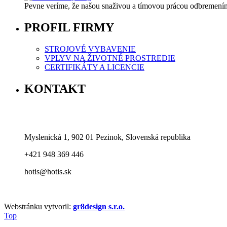
Pevne veríme, že našou snaživou a tímovou prácou odbremeníme
PROFIL FIRMY
STROJOVÉ VYBAVENIE
VPLYV NA ŽIVOTNÉ PROSTREDIE
CERTIFIKÁTY A LICENCIE
KONTAKT
Myslenická 1, 902 01 Pezinok, Slovenská republika
+421 948 369 446
hotis@hotis.sk
Webstránku vytvoril:
gr8design s.r.o.
Top