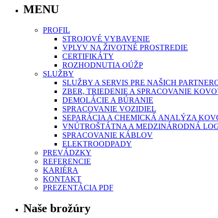
MENU
PROFIL
STROJOVÉ VYBAVENIE
VPLYV NA ŽIVOTNÉ PROSTREDIE
CERTIFIKÁTY
ROZHODNUTIA OÚŽP
SLUŽBY
SLUŽBY A SERVIS PRE NAŠICH PARTNER
ZBER, TRIEDENIE A SPRACOVANIE KO
DEMOLÁCIE A BÚRANIE
SPRACOVANIE VOZIDIEL
SEPARÁCIA A CHEMICKÁ ANALÝZA KO
VNÚTROŠTÁTNA A MEDZINÁRODNÁ LOG
SPRACOVANIE KÁBLOV
ELEKTROODPADY
PREVÁDZKY
REFERENCIE
KARIÉRA
KONTAKT
PREZENTÁCIA PDF
Naše brožúry