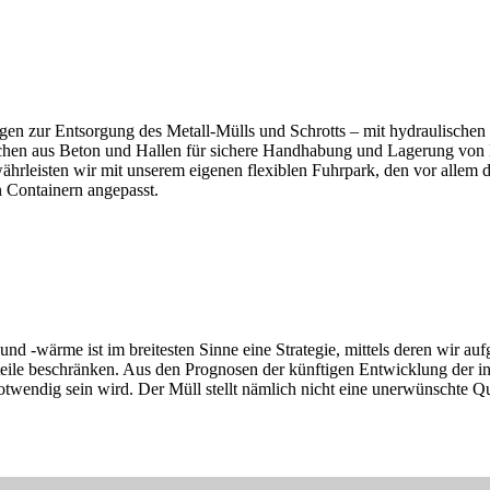
en zur Entsorgung des Metall-Mülls und Schrotts – mit hydraulischen 
ächen aus Beton und Hallen für sichere Handhabung und Lagerung von Me
ährleisten wir mit unserem eigenen flexiblen Fuhrpark, den vor al
n Containern angepasst.
-wärme ist im breitesten Sinne eine Strategie, mittels deren wir auf
e beschränken. Aus den Prognosen der künftigen Entwicklung der indus
wendig sein wird. Der Müll stellt nämlich nicht eine unerwünschte Que