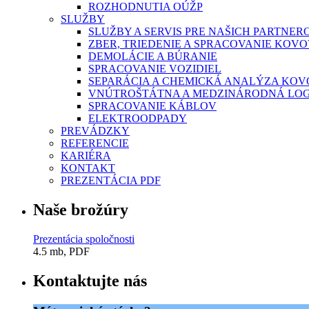
ROZHODNUTIA OÚŽP
SLUŽBY
SLUŽBY A SERVIS PRE NAŠICH PARTNER
ZBER, TRIEDENIE A SPRACOVANIE KO
DEMOLÁCIE A BÚRANIE
SPRACOVANIE VOZIDIEL
SEPARÁCIA A CHEMICKÁ ANALÝZA KO
VNÚTROŠTÁTNA A MEDZINÁRODNÁ LOG
SPRACOVANIE KÁBLOV
ELEKTROODPADY
PREVÁDZKY
REFERENCIE
KARIÉRA
KONTAKT
PREZENTÁCIA PDF
Naše brožúry
Prezentácia spoločnosti
4.5 mb, PDF
Kontaktujte nás