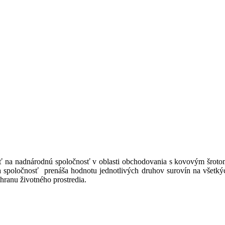
ať na nadnárodnú spoločnosť v oblasti obchodovania s kovovým šroto
a spoločnosť prenáša hodnotu jednotlivých druhov surovín na všetkýc
hranu životného prostredia.