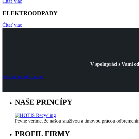
Čítať viac
ELEKTROODPADY
Čítať viac
V spolupráci s Vami od
Spolupracujte s nami
NAŠE PRINCÍPY
Pevne veríme, že našou snaživou a tímovou prácou odbremeníme
PROFIL FIRMY