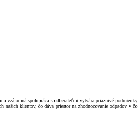
m a vzájomná spolupráca s odberateľmi vytvára priaznivé podmienky
h našich klientov, čo dáva priestor na zhodnocovanie odpadov v čo