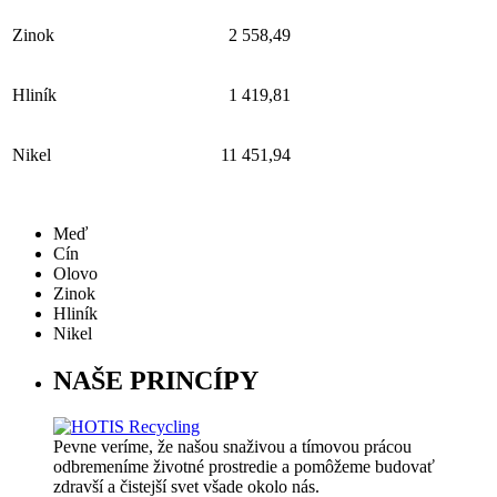
Zinok
2 558,49
Hliník
1 419,81
Nikel
11 451,94
Meď
Cín
Olovo
Zinok
Hliník
Nikel
NAŠE PRINCÍPY
Pevne veríme, že našou snaživou a tímovou prácou
odbremeníme životné prostredie a pomôžeme budovať
zdravší a čistejší svet všade okolo nás.