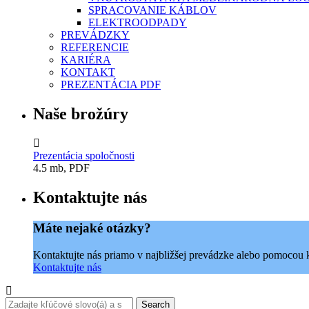
SPRACOVANIE KÁBLOV
ELEKTROODPADY
PREVÁDZKY
REFERENCIE
KARIÉRA
KONTAKT
PREZENTÁCIA PDF
Naše brožúry
Prezentácia spoločnosti
4.5 mb, PDF
Kontaktujte nás
Máte nejaké otázky?
Kontaktujte nás priamo v najbližšej prevádzke alebo pomocou 
Kontaktujte nás