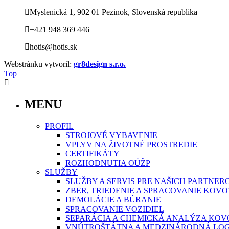
Myslenická 1, 902 01 Pezinok, Slovenská republika
+421 948 369 446
hotis@hotis.sk
Webstránku vytvoril:
gr8design s.r.o.
Top
MENU
PROFIL
STROJOVÉ VYBAVENIE
VPLYV NA ŽIVOTNÉ PROSTREDIE
CERTIFIKÁTY
ROZHODNUTIA OÚŽP
SLUŽBY
SLUŽBY A SERVIS PRE NAŠICH PARTNER
ZBER, TRIEDENIE A SPRACOVANIE KO
DEMOLÁCIE A BÚRANIE
SPRACOVANIE VOZIDIEL
SEPARÁCIA A CHEMICKÁ ANALÝZA KO
VNÚTROŠTÁTNA A MEDZINÁRODNÁ LOG