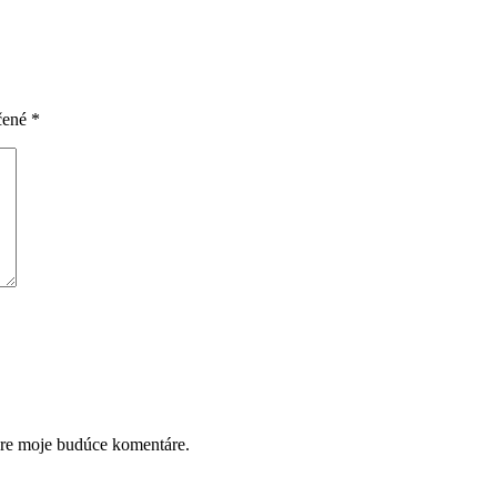
čené
*
pre moje budúce komentáre.