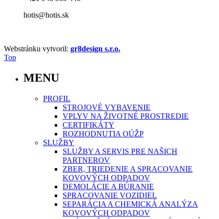
hotis@hotis.sk
Webstránku vytvoril:
gr8design s.r.o.
Top
MENU
PROFIL
STROJOVÉ VYBAVENIE
VPLYV NA ŽIVOTNÉ PROSTREDIE
CERTIFIKÁTY
ROZHODNUTIA OÚŽP
SLUŽBY
SLUŽBY A SERVIS PRE NAŠICH
PARTNEROV
ZBER, TRIEDENIE A SPRACOVANIE
KOVOVÝCH ODPADOV
DEMOLÁCIE A BÚRANIE
SPRACOVANIE VOZIDIEL
SEPARÁCIA A CHEMICKÁ ANALÝZA
KOVOVÝCH ODPADOV