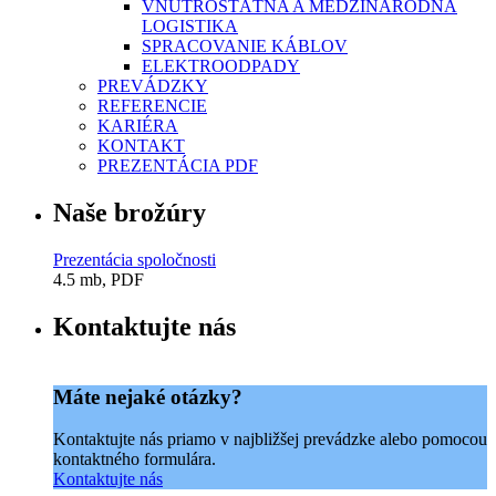
VNÚTROŠTÁTNA A MEDZINÁRODNÁ
LOGISTIKA
SPRACOVANIE KÁBLOV
ELEKTROODPADY
PREVÁDZKY
REFERENCIE
KARIÉRA
KONTAKT
PREZENTÁCIA PDF
Naše brožúry
Prezentácia spoločnosti
4.5 mb, PDF
Kontaktujte nás
Máte nejaké otázky?
Kontaktujte nás priamo v najbližšej prevádzke alebo pomocou
kontaktného formulára.
Kontaktujte nás