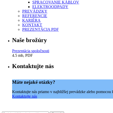
SPRACOVANIE KÁBLOV
ELEKTROODPADY
PREVÁDZKY
REFERENCIE
KARIÉRA
KONTAKT
PREZENTÁCIA PDF
Naše brožúry
Prezentácia spoločnosti
4.5 mb, PDF
Kontaktujte nás
Máte nejaké otázky?
Kontaktujte nás priamo v najbližšej prevádzke alebo pomocou 
Kontaktujte nás