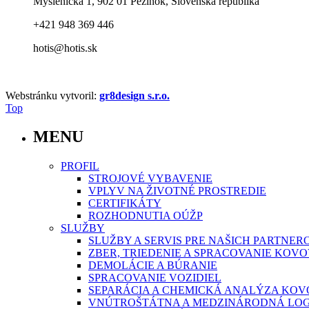
Myslenická 1, 902 01 Pezinok, Slovenská republika
+421 948 369 446
hotis@hotis.sk
Webstránku vytvoril:
gr8design s.r.o.
Top
MENU
PROFIL
STROJOVÉ VYBAVENIE
VPLYV NA ŽIVOTNÉ PROSTREDIE
CERTIFIKÁTY
ROZHODNUTIA OÚŽP
SLUŽBY
SLUŽBY A SERVIS PRE NAŠICH PARTNER
ZBER, TRIEDENIE A SPRACOVANIE KO
DEMOLÁCIE A BÚRANIE
SPRACOVANIE VOZIDIEL
SEPARÁCIA A CHEMICKÁ ANALÝZA KO
VNÚTROŠTÁTNA A MEDZINÁRODNÁ LOG