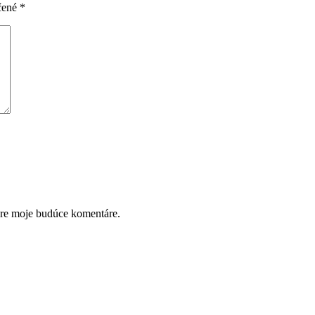
čené
*
pre moje budúce komentáre.