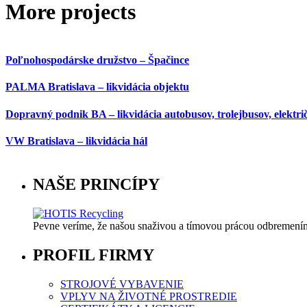
More projects
Poľnohospodárske družstvo – Špačince
PALMA Bratislava – likvidácia objektu
Dopravný podnik BA – likvidácia autobusov, trolejbusov, elektri
VW Bratislava – likvidácia hál
NAŠE PRINCÍPY
Pevne veríme, že našou snaživou a tímovou prácou odbremeníme
PROFIL FIRMY
STROJOVÉ VYBAVENIE
VPLYV NA ŽIVOTNÉ PROSTREDIE