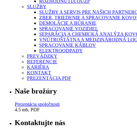
ROZHODNUTIA OÚŽP
SLUŽBY
SLUŽBY A SERVIS PRE NAŠICH PARTNER
ZBER, TRIEDENIE A SPRACOVANIE KO
DEMOLÁCIE A BÚRANIE
SPRACOVANIE VOZIDIEL
SEPARÁCIA A CHEMICKÁ ANALÝZA KO
VNÚTROŠTÁTNA A MEDZINÁRODNÁ LOG
SPRACOVANIE KÁBLOV
ELEKTROODPADY
PREVÁDZKY
REFERENCIE
KARIÉRA
KONTAKT
PREZENTÁCIA PDF
Naše brožúry
Prezentácia spoločnosti
4.5 mb, PDF
Kontaktujte nás