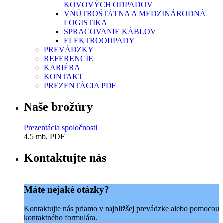
KOVOVÝCH ODPADOV
VNÚTROŠTÁTNA A MEDZINÁRODNÁ
LOGISTIKA
SPRACOVANIE KÁBLOV
ELEKTROODPADY
PREVÁDZKY
REFERENCIE
KARIÉRA
KONTAKT
PREZENTÁCIA PDF
Naše brožúry
Prezentácia spoločnosti
4.5 mb, PDF
Kontaktujte nás
Máte nejaké otázky?
Kontaktujte nás priamo v najbližšej prevádzke alebo pomocou
kontaktného formulára.