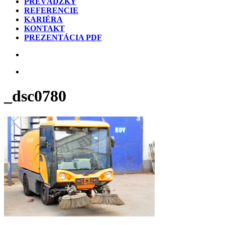
PREVÁDZKY
REFERENCIE
KARIÉRA
KONTAKT
PREZENTÁCIA PDF
_dsc0780