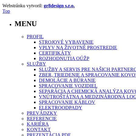
Webstránku vytvoril:
gr8design s.r.o.
Top
MENU
PROFIL
STROJOVÉ VYBAVENIE
VPLYV NA ŽIVOTNÉ PROSTREDIE
CERTIFIKÁTY
ROZHODNUTIA OÚŽP
SLUŽBY
SLUŽBY A SERVIS PRE NAŠICH PARTNER
ZBER, TRIEDENIE A SPRACOVANIE KO
DEMOLÁCIE A BÚRANIE
SPRACOVANIE VOZIDIEL
SEPARÁCIA A CHEMICKÁ ANALÝZA KO
VNÚTROŠTÁTNA A MEDZINÁRODNÁ LOG
SPRACOVANIE KÁBLOV
ELEKTROODPADY
PREVÁDZKY
REFERENCIE
KARIÉRA
KONTAKT
PREZENTÁCIA PDF