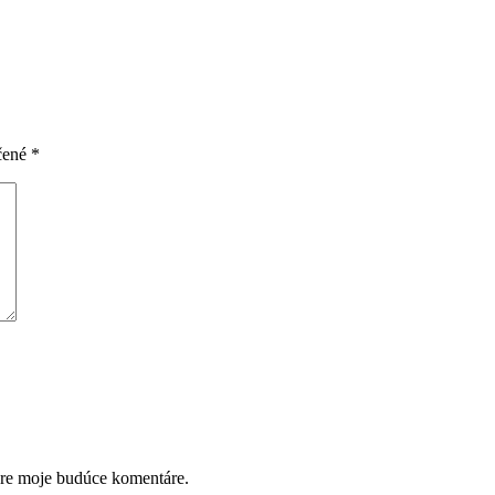
čené
*
pre moje budúce komentáre.