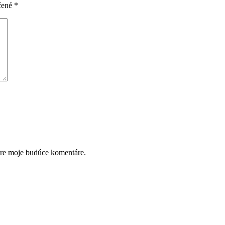
čené
*
pre moje budúce komentáre.