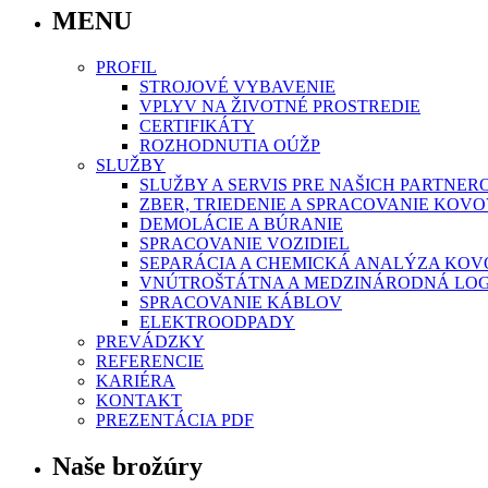
MENU
PROFIL
STROJOVÉ VYBAVENIE
VPLYV NA ŽIVOTNÉ PROSTREDIE
CERTIFIKÁTY
ROZHODNUTIA OÚŽP
SLUŽBY
SLUŽBY A SERVIS PRE NAŠICH PARTNER
ZBER, TRIEDENIE A SPRACOVANIE KO
DEMOLÁCIE A BÚRANIE
SPRACOVANIE VOZIDIEL
SEPARÁCIA A CHEMICKÁ ANALÝZA KO
VNÚTROŠTÁTNA A MEDZINÁRODNÁ LOG
SPRACOVANIE KÁBLOV
ELEKTROODPADY
PREVÁDZKY
REFERENCIE
KARIÉRA
KONTAKT
PREZENTÁCIA PDF
Naše brožúry