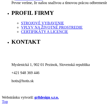
Pevne veríme, že našou snaživou a tímovou prácou odbremeníme
PROFIL FIRMY
STROJOVÉ VYBAVENIE
VPLYV NA ŽIVOTNÉ PROSTREDIE
CERTIFIKÁTY A LICENCIE
KONTAKT
Myslenická 1, 902 01 Pezinok, Slovenská republika
+421 948 369 446
hotis@hotis.sk
Webstránku vytvoril:
gr8design s.r.o.
Top