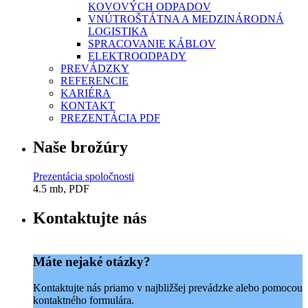
KOVOVÝCH ODPADOV
VNÚTROŠTÁTNA A MEDZINÁRODNÁ
LOGISTIKA
SPRACOVANIE KÁBLOV
ELEKTROODPADY
PREVÁDZKY
REFERENCIE
KARIÉRA
KONTAKT
PREZENTÁCIA PDF
Naše brožúry
Prezentácia spoločnosti
4.5 mb, PDF
Kontaktujte nás
Máte nejaké otázky?
Kontaktujte nás priamo v najbližšej prevádzke alebo pomocou
kontaktného formulára.